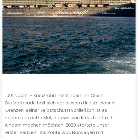
1001 Nacht – Kreuzfahrt mit Kindern im Orient
Die Vorfreude hält sich vor diesem Urlaub leider in
Grenzen. Reiner Selbstschutz! Schließlich ist es
schon das dritte Mal, das wir eine Kreuzfahrt mit
Kindern machen möchten. 2020 startete unser
erster Versuch. Als Route was Norwegen mit