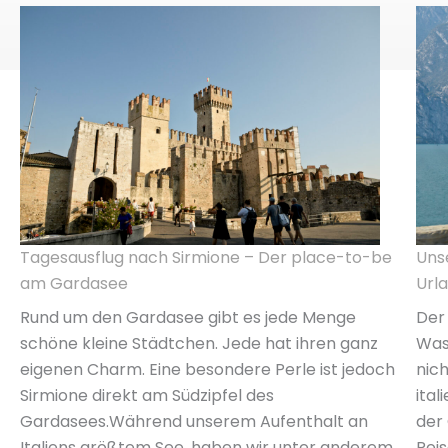
Tagesausflug nach Sirmione – Der place-to-be
Uns
am Gardasee
Url
Rund um den Gardasee gibt es jede Menge
Der 
schöne kleine Städtchen. Jede hat ihren ganz
Was
eigenen Charm. Eine besondere Perle ist jedoch
nic
Sirmione direkt am Südzipfel des
ital
Gardasees.Während unserem Aufenthalt an
der
Italiens größtem See, haben wir unter anderem
Reis