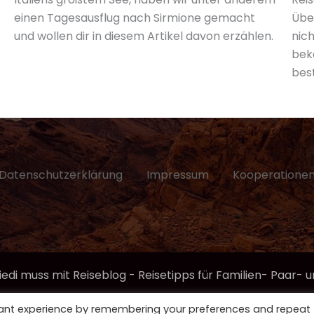
einen Tagesausflug nach Sirmione gemacht
Übe
und wollen dir in diesem Artikel davon erzählen.
nic
beko
bes
Datenschutzerklärung
Impressum
Kooperatione
iedi muss mit Reiseblog - Reisetipps für Familien- Paar-
vant experience by remembering your preferences and repeat