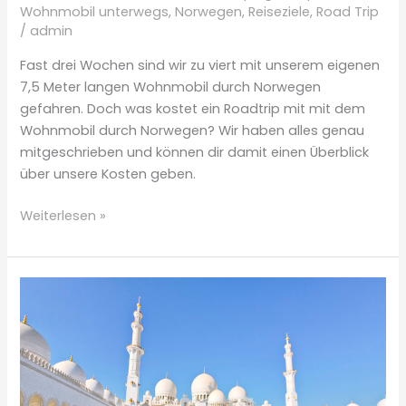
Wohnmobil unterwegs
,
Norwegen
,
Reiseziele
,
Road Trip
/
admin
Fast drei Wochen sind wir zu viert mit unserem eigenen
7,5 Meter langen Wohnmobil durch Norwegen
gefahren. Doch was kostet ein Roadtrip mit mit dem
Wohnmobil durch Norwegen? Wir haben alles genau
mitgeschrieben und können dir damit einen Überblick
über unsere Kosten geben.
Was
Weiterlesen »
kostet
ein
Roadtrip
mit
dem
Wohnmobil
durch
Norwegen?