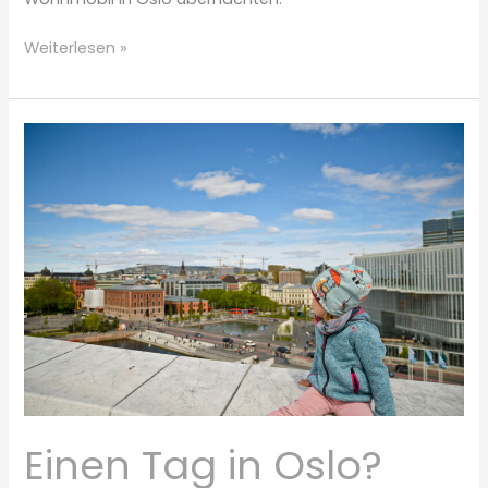
So
Weiterlesen »
kannst
du
kostenlos
mit
dem
Wohnmobil
in
Oslo
übernachten
Einen Tag in Oslo?