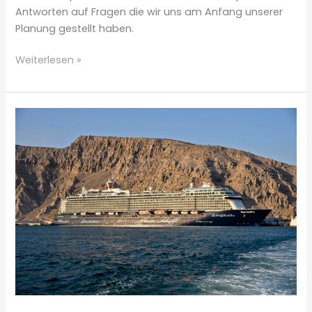
Antworten auf Fragen die wir uns am Anfang unserer
Planung gestellt haben.
Tipps
Weiterlesen »
–
Mit
zwei
Kleinkindern
auf
der
Meinschiff
6