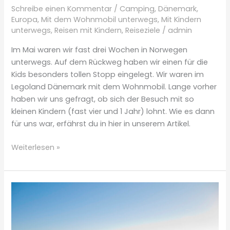
Schreibe einen Kommentar
/
Camping
,
Dänemark
,
Europa
,
Mit dem Wohnmobil unterwegs
,
Mit Kindern
unterwegs
,
Reisen mit Kindern
,
Reiseziele
/
admin
Im Mai waren wir fast drei Wochen in Norwegen
unterwegs. Auf dem Rückweg haben wir einen für die
Kids besonders tollen Stopp eingelegt. Wir waren im
Legoland Dänemark mit dem Wohnmobil. Lange vorher
haben wir uns gefragt, ob sich der Besuch mit so
kleinen Kindern (fast vier und 1 Jahr) lohnt. Wie es dann
für uns war, erfährst du in hier in unserem Artikel.
Legoland
Weiterlesen »
Dänemark
mit
Wohnmobil
und
kleinen
Kindern