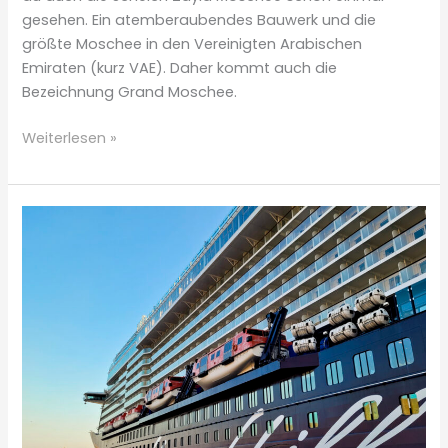
gesehen. Ein atemberaubendes Bauwerk und die
größte Moschee in den Vereinigten Arabischen
Emiraten (kurz VAE). Daher kommt auch die
Bezeichnung Grand Moschee.
Auf
Weiterlesen »
eigene
Faust
in
der
Scheich
Zayid
Moschee