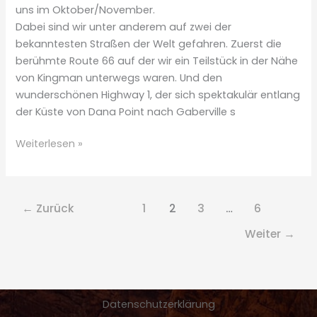
uns im Oktober/November.
Dabei sind wir unter anderem auf zwei der
bekanntesten Straßen der Welt gefahren. Zuerst die
berühmte Route 66 auf der wir ein Teilstück in der Nähe
von Kingman unterwegs waren. Und den
wunderschönen Highway 1, der sich spektakulär entlang
der Küste von Dana Point nach Gaberville s
Zwei
Weiterlesen »
Wochen
Roadtrip
entlang
←
Zurück
1
2
3
…
6
der
Westküste
Weiter
→
der
USA
Datenschutzerklärung