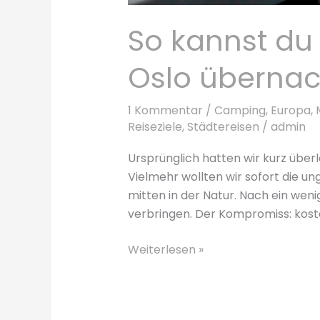
So kannst du
Oslo überna
1 Kommentar
/
Camping
,
Europa
,
Reiseziele
,
Städtereisen
/
admin
Ursprünglich hatten wir kurz überle
Vielmehr wollten wir sofort die u
mitten in der Natur. Nach ein wen
verbringen. Der Kompromiss: kos
So
Weiterlesen »
kannst
du
kostenlos