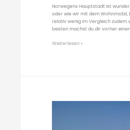
Norwegens Hauptstadt ist wunder
oder wie wir mit dem Wohnmobil, h
relativ wenig im Vergleich zudem 
besten machst du dir vorher einen
Einen
Weiterlesen »
Tag
in
Oslo?
Das
sind
unsere
Highlights