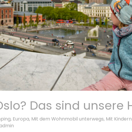
Oslo? Das sind unsere 
ping
,
Europa
,
Mit dem Wohnmobil unterwegs
,
Mit Kinder
admin