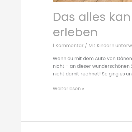
Das alles ka
erleben
1 Kommentar
/
Mit Kindern unter
Wenn du mit dem Auto von Dänemar
nicht – an dieser wunderschönen S
nicht damit rechnet! So ging es u
Das
Weiterlesen »
alles
kannst
du
an
einem