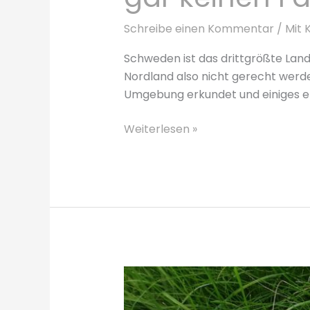
Schreibe einen Kommentar
/
Mit 
Schweden ist das drittgrößte La
Nordland also nicht gerecht werd
Umgebung erkundet und einiges ent
Südschweden
Weiterlesen »
mit
Kindern
–
Das
darfst
du
auf
gar
keinen
Fall