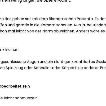
t ein wenig länger, wie oben erwähnt.
r
 wie das gehen soll mit dem Biometrischen Passfoto. Es da
fen und gerade in die Kamera schauen. Nun ja, bei Kindern
hon mal leicht von der Norm abweichen. Anders wäre es of
anz kleinen
geschlossene Augen und ein nicht ganz zentriertes Gesi
ie Spielzeug oder Schnuller oder Körperteile anderer Per
chbearbeitet sein
e leicht schmunzeln.