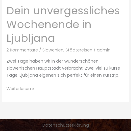
Dein unvergessliches
Wochenende in
Ljubljana
2 Kommentare
/
Slowenien
,
Städtereisen
/
admin
Zwei Tage haben wir in der wunderschönen
slowenischen Hauptstadt verbracht. Zwei viel zu kurze
Tage. Ljubljana eigenen sich perfekt für einen Kurztrip.
Dein
Weiterlesen »
unvergessliches
Wochenende
in
Ljubljana
Datenschutzerklärung