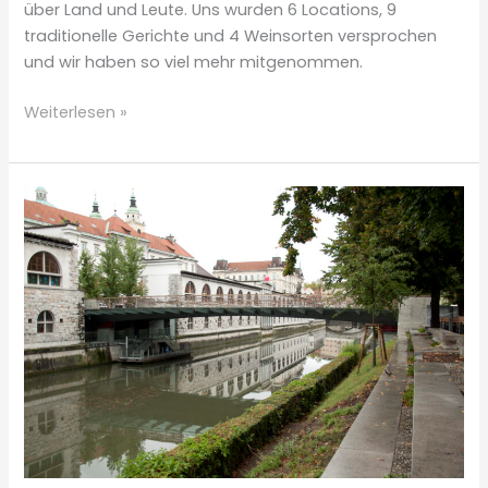
über Land und Leute. Uns wurden 6 Locations, 9
traditionelle Gerichte und 4 Weinsorten versprochen
und wir haben so viel mehr mitgenommen.
Ljubljana
Weiterlesen »
Foodtour
oder
Liebe
geht
durch
den
Magen