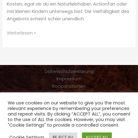
Kosten, egal ob du ein Naturliebhaber, Actionfan oder
mit kleinen Kindern unterwegs bist. Die Vielfältigkeit des
Angebots scheint schier unendlich.
Neuseeland
Weiterlesen »
Tipps
für
das
Land
am
Datenschutzerklärung
Ende
Impressum
der
Kooperationen
Welt
We use cookies on our website to give you the most
Copyright © 2026 Friedi muss mit Reiseblog - Reisetipps für
relevant experience by remembering your preferences
and repeat visits. By clicking “ACCEPT ALL”, you consent
Familien- Paar- und Wohnmobilreisen
to the use of ALL the cookies. However, you may visit
"Cookie Settings" to provide a controlled consent.
Cookie Settings
REJECT ALL
ACCEPT ALL