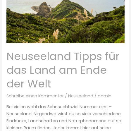
Neuseeland Tipps für
das Land am Ende
der Welt
Schreibe einen Kommentar
/
Neuseeland
/
admin
Bei vielen wohl das Sehnsuchtsziel Nummer eins –
Neuseeland. Nirgendwo wirst du so viele verschiedene
Eindrücke, Landschaften und Naturphänomene auf so
kleinem Raum finden. Jeder kommt hier auf seine