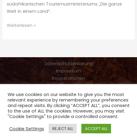
südafrikanischen Tourismusministeriums „Die ganze
Welt in einem Land“.
Die
Weiterlesen »
besten
Tipps
für
deine
Südafrika
Datenschutzerklärung
Reise
Impressum
Kooperationen
We use cookies on our website to give you the most
relevant experience by remembering your preferences
Copyright © 2026 Friedi muss mit Reiseblog - Reisetipps für
and repeat visits. By clicking “ACCEPT ALL”, you consent
Familien- Paar- und Wohnmobilreisen
to the use of ALL the cookies. However, you may visit
"Cookie Settings" to provide a controlled consent.
Cookie Settings
REJECT ALL
ACCEPT ALL