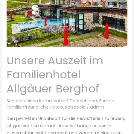
Unsere Auszeit im
Familienhotel
Allgäuer Berghof
Schreibe einen Kommentar
/
Deutschland
,
Europa
,
Familienfreundliche Hotels
,
Reiseziele
/
admin
Den perfekten Urlaubsort für die Herbstferien zu finden,
ist gar nicht so einfach. Aber wir haben es uns in
diesem Jahr leicht gemacht und waren für eine kurze