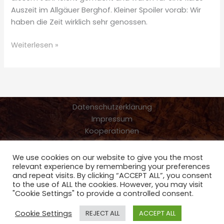
Auszeit im Allgäuer Berghof. Kleiner Spoiler vorab: Wir
haben die Zeit wirklich sehr genossen.
Unsere
Weiterlesen »
Auszeit
im
Familienhotel
Allgäuer
Berghof
Datenschutzerklärung
Impressum
Kooperationen
We use cookies on our website to give you the most
relevant experience by remembering your preferences
Copyright © 2026 Friedi muss mit Reiseblog - Reisetipps für
and repeat visits. By clicking “ACCEPT ALL”, you consent
Familien- Paar- und Wohnmobilreisen
to the use of ALL the cookies. However, you may visit
"Cookie Settings" to provide a controlled consent.
Cookie Settings
REJECT ALL
ACCEPT ALL